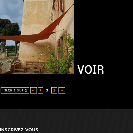
VOIR
Page 2 sur 3
«
1
2
3
»
INSCRIVEZ-VOUS