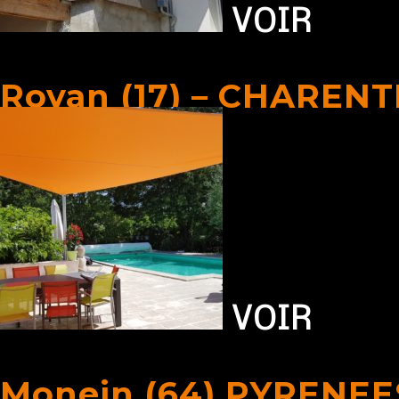
VOIR
Royan (17) – CHAREN
VOIR
Monein (64) PYRENEE