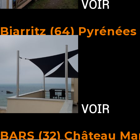
VOIR
Biarritz (64) Pyrénées
VOIR
BARS (32) Château Mar