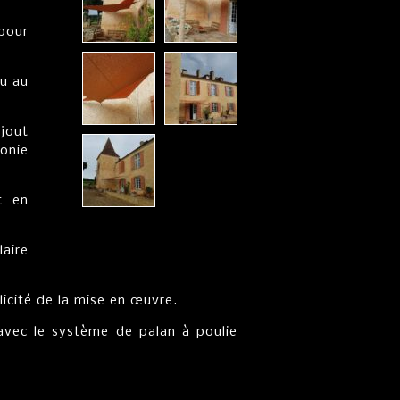
 pour
du au
ajout
monie
t en
aire
licité de la mise en œuvre.
avec le système de palan à poulie