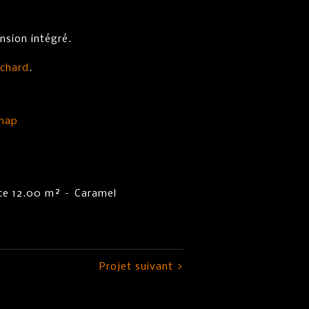
nsion intégré.
chard
.
map
ace 12.00 m² – Caramel
Projet suivant >