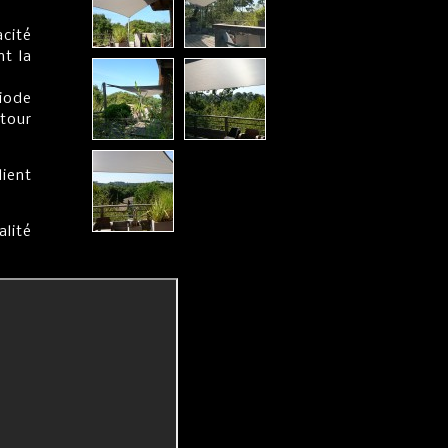
acité
t la
iode
tour
lient
lité