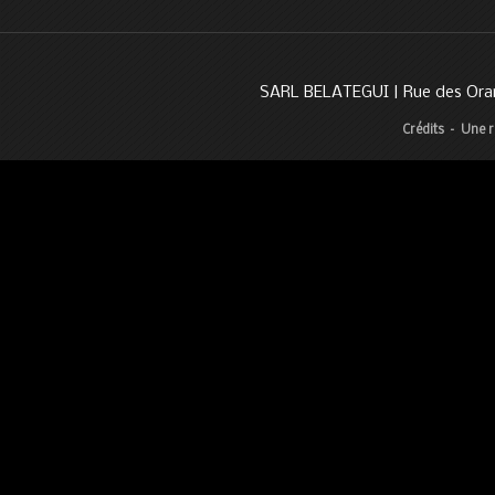
SARL BELATEGUI | Rue des Oran
Crédits
–
Une r