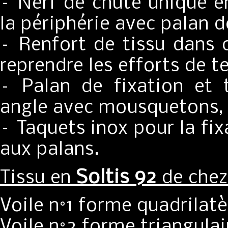
– Nerf de chute unique en
la périphérie avec palan d
– Renfort de tissu dans c
reprendre les efforts de t
– Palan de fixation et
angle avec mousquetons,
– Taquets inox pour la fi
aux palans.
Soltis 92
Tissu en
de che
Voile n°1 forme quadrilat
Voile n°2 forme triangula